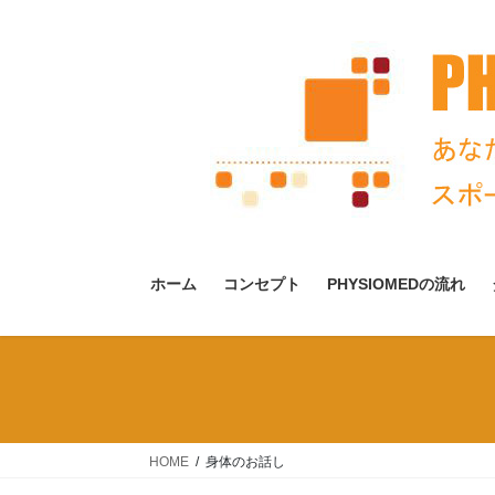
コ
ナ
ン
ビ
テ
ゲ
ン
ー
ツ
シ
へ
ョ
ス
ン
キ
に
ッ
移
プ
動
ホーム
コンセプト
PHYSIOMEDの流れ
HOME
身体のお話し