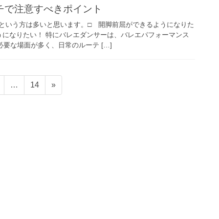
チで注意すべきポイント
という方は多いと思います。□ 開脚前屈ができるようになりた
うになりたい！ 特にバレエダンサーは、バレエパフォーマンス
必要な場面が多く、日常のルーテ […]
固
固
…
14
»
定
定
ペ
ペ
ー
ー
ジ
ジ