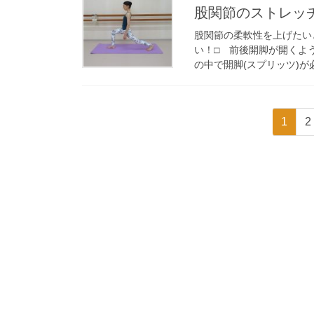
股関節のストレッ
股関節の柔軟性を上げたい
い！□ 前後開脚が開くよ
の中で開脚(スプリッツ)が
投
固
1
2
稿
定
ペ
の
ー
ペ
ジ
ー
ジ
送
り