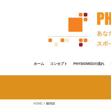
コ
ナ
ン
ビ
テ
ゲ
ン
ー
ツ
シ
へ
ョ
ス
ン
キ
に
ッ
移
プ
動
ホーム
コンセプト
PHYSIOMEDの流れ
HOME
膝関節